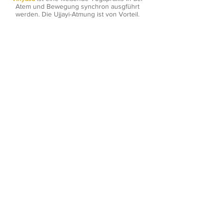
Atem und Bewegung synchron ausgführt
werden. Die Ujjayi-Atmung ist von Vorteil.
In
Level 2
gehen wir davon aus, dass du
schon einige Yogaerfahrung hast,
Sonnengrüße und die meisten Asanas
beherrscht und in der Übung bleiben oder
etwas dazu lernen willst.
NEWSLETTER ABONIEREN
SOULSPACE YOGA - Alice
Hönigschmid -
yoga@alice-
soulspace-com
Impressum
|
AGB
|
Datenschutz
|
Sitemap
© 2021 Alle Inhalte dieser Website,
insbesondere Texte und Fotografien
sind urheberrechtlich geschützt.