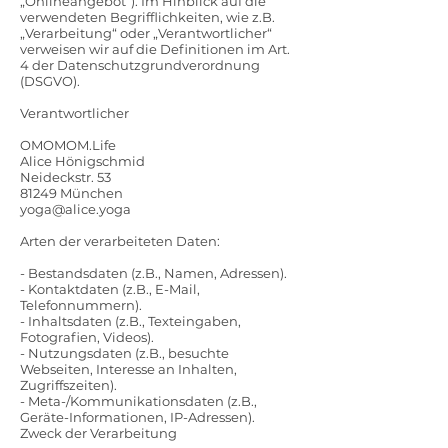
„Onlineangebot“). Im Hinblick auf die
verwendeten Begrifflichkeiten, wie z.B.
„Verarbeitung“ oder „Verantwortlicher“
verweisen wir auf die Definitionen im Art.
4 der Datenschutzgrundverordnung
(DSGVO).
Verantwortlicher
OMOMOM.Life
Alice Hönigschmid
Neideckstr. 53
81249 München
yoga@alice.yoga
Arten der verarbeiteten Daten:
- Bestandsdaten (z.B., Namen, Adressen).
- Kontaktdaten (z.B., E-Mail,
Telefonnummern).
- Inhaltsdaten (z.B., Texteingaben,
Fotografien, Videos).
- Nutzungsdaten (z.B., besuchte
Webseiten, Interesse an Inhalten,
Zugriffszeiten).
- Meta-/Kommunikationsdaten (z.B.,
Geräte-Informationen, IP-Adressen).
Zweck der Verarbeitung