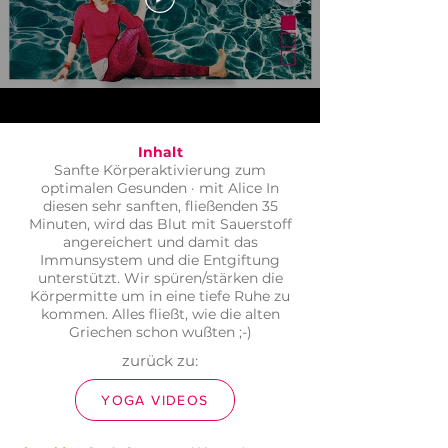
Inhalt
Sanfte Körperaktivierung zum
optimalen Gesunden · mit Alice In
diesen sehr sanften, fließenden 35
Minuten, wird das Blut mit Sauerstoff
angereichert und damit das
Immunsystem und die Entgiftung
unterstützt. Wir spüren/stärken die
Körpermitte um in eine tiefe Ruhe zu
kommen. Alles fließt, wie die alten
Griechen schon wußten ;-)
zurück zu:
YOGA VIDEOS