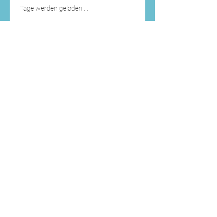
Tage werden geladen ...
JETZT BUCHEN
Preispläne ansehen
Jivamukti Yoga
medium/intensiv
Eine fließende Stunde, mit Vertiefung