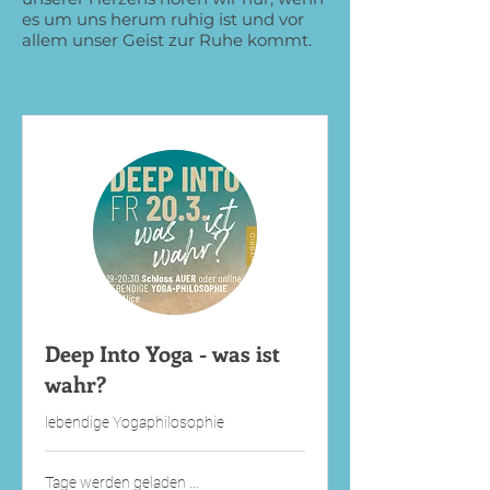
es um uns herum ruhig ist und vor
allem unser Geist zur Ruhe kommt.
Deep Into Yoga - was ist
wahr?
lebendige Yogaphilosophie
Tage werden geladen ...