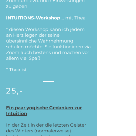
Zoom um evtl. noch Einweisungen
zu geben
INTUITIONS-Workshop
... mit Thea
* diesen Workshop kann ich jedem
an Herz legen der seine
übersinnliche Wahrnehmung
schulen möchte. Sie funktionieren via
Zoom auch bestens und machen vor
allem viel Spaß!
* Thea ist ...
25,-
Ein paar yogische Gedanken zur
Intuition
In der Zeit in der die letzten Geister
des Winters (normalerweise)