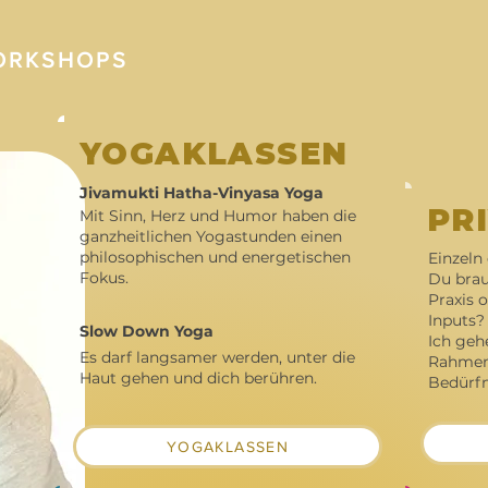
ORKSHOPS
YOGAKLASSEN
Jivamukti Hatha-Vinyasa Yoga
PR
Mit Sinn, Herz und Humor
haben die
ganzheitlichen Yogastunden einen
philosophischen und energetischen
Einzeln 
Fokus.
Du brau
Praxis 
Inputs?
Slow Down Yoga
Ich geh
Es darf langsamer werden, unter die
Rahmen 
Haut gehen und dich berühren.
Bedürfni
YOGAKLASSEN