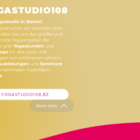
GASTUDIO108
astudio in Bozen!
 sind schon ein bisschen stolz
indest bei uns das größte und
schste Yogaangebot der
Es gibt
Yogastunden
und
ops
für alle Level und
gen von erfahrenen Lehrern,
usbildungen
und
Seminare
ernationalen Ausbildern.
s
YOGASTUDIO108.BZ
Nach oben