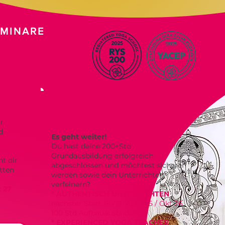
EMINARE
AUFBAU-
AUSBILDUNGEN
r
d
Es geht weiter!​
Du hast deine 200+Std
Grundausbildung erfolgreich
t dir
abgeschlossen und möchtest sicherer
etten
werden sowie dein Unterrichten
verfeinern?
z 27
* AUTHENTISCH UNTERRICHTEN
nächster Start 18./19. April 26 / Okt 26
100 Std Aufbauausbildung
* EXPERIENCED YOGA TEACHER