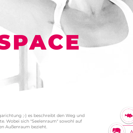
E
SPACE
A
garichtung ;-) es beschreibt den Weg und
hte. Wobei sich "Seelenraum" sowohl auf
ren Außenraum bezieht.