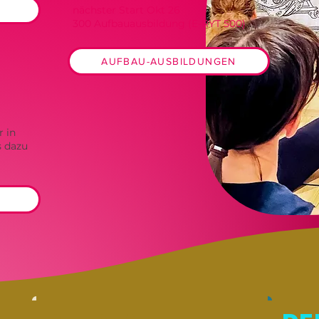
nächster Start Okt 26
300 Aufbauausbildung (E-RYT 500)
AUFBAU-AUSBILDUNGEN
r in
 dazu