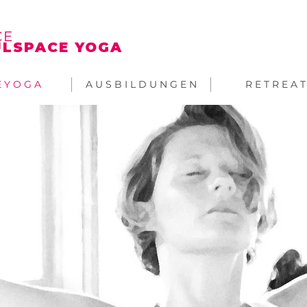
CE
LSPACE YOGA
E Y O G A
A U S B I L D U N G E N
R E T R E A T