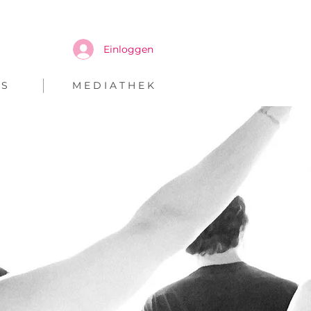
Einloggen
 S
M E D I A T H E K