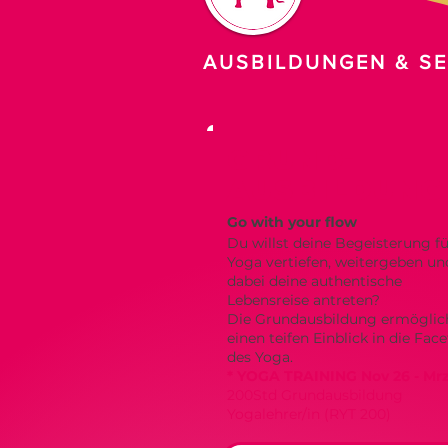
AUSBILDUNGEN & S
GRUND-
AUSBILDUNG
Go with your flow
Du willst deine Begeisterung fü
Yoga vertiefen, weitergeben un
dabei deine authentische
Lebensreise antreten?
Die Grundausbildung ermöglich
einen teifen Einblick in die Fac
des Yoga.
* YOGA TRAINING
Nov 26 - Mr
200Std Grundausbildung
Yogalehrer/in (RYT 200)