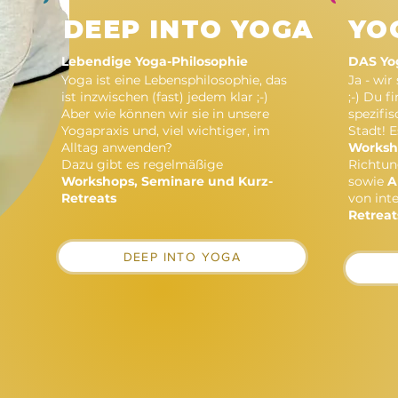
DEEP INTO YOGA
YO
Lebendige Yoga-Philosophie
DAS Yog
Yoga ist eine Lebensphilosophie, das
Ja - wir
ist inzwischen (fast) jedem klar ;-)
;-) Du f
Aber wie können wir sie in unsere
spezifi
Yogapraxis und, viel wichtiger, im
Stadt! 
Alltag anwenden?
Worksh
Dazu gibt es regelmäßige
Richtun
Workshops, Seminare und Kurz-
sowie
A
Retreats
von int
Retreat
DEEP INTO YOGA