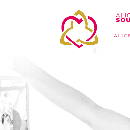
ALI
SOU
A L I C 